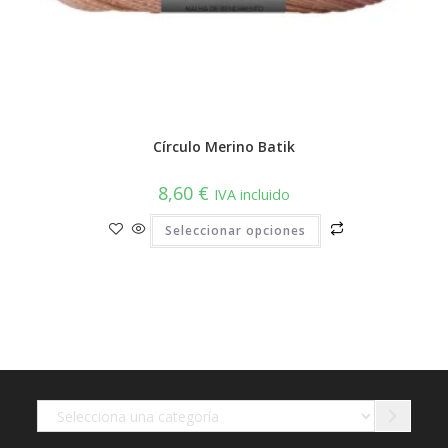
Círculo Merino Batik
8,60
€
IVA incluido
Este
Seleccionar opciones
producto
tiene
múltiples
variantes.
Las
opciones
se
pueden
elegir
en
la
página
de
Selecciona
producto
una