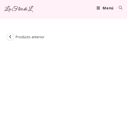
Ir
Menú
La Flor de L
al
contenido
Producto anterior