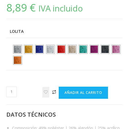
8,89
€
IVA incluido
LOLITA
Lolita
AÑADIR AL CARRITO
Círculo
cantidad
DATOS TÉCNICOS
Composición: 49% poliéster | 26% algodón | 25% acrílico