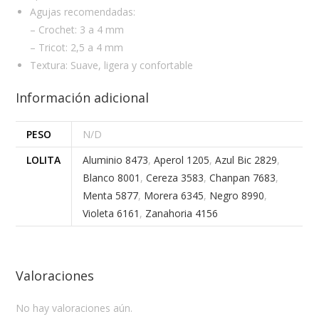
Agujas recomendadas:
– Crochet: 3 a 4 mm
– Tricot: 2,5 a 4 mm
Textura: Suave, ligera y confortable
Información adicional
PESO
N/D
LOLITA
Aluminio 8473
,
Aperol 1205
,
Azul Bic 2829
,
Blanco 8001
,
Cereza 3583
,
Chanpan 7683
,
Menta 5877
,
Morera 6345
,
Negro 8990
,
Violeta 6161
,
Zanahoria 4156
Valoraciones
No hay valoraciones aún.