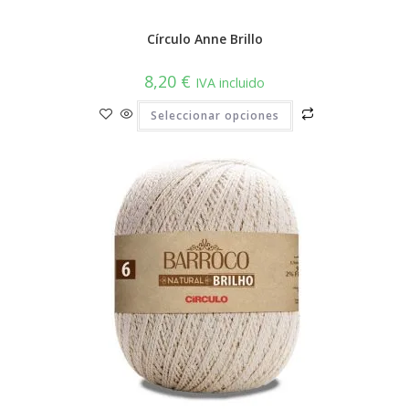
Círculo Anne Brillo
8,20
€
IVA incluido
Este
Seleccionar opciones
producto
tiene
múltiples
variantes.
Las
opciones
se
pueden
elegir
en
la
página
de
producto