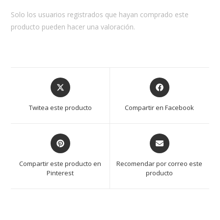
Solo los usuarios registrados que hayan comprado este
producto pueden hacer una valoración.
Opens
Opens
in
in
a
a
Twitea este producto
Compartir en Facebook
new
new
window
window
Opens
Opens
in
in
a
a
Compartir este producto en
Recomendar por correo este
new
new
Pinterest
producto
window
window