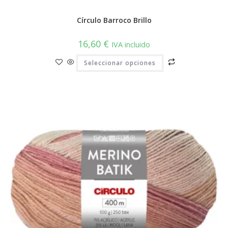
Círculo Barroco Brillo
16,60
€
IVA incluido
Este
Seleccionar opciones
producto
tiene
múltiples
variantes.
Las
opciones
se
pueden
elegir
en
la
página
de
producto