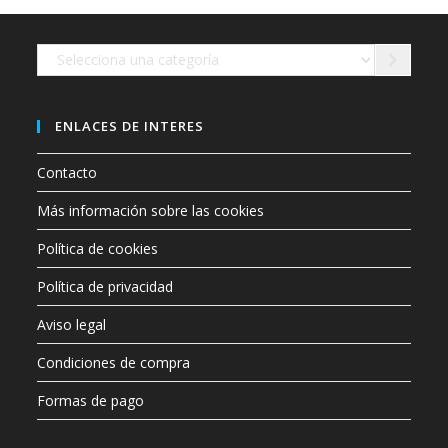
en
la
página
de
Selecciona
producto
una
categoría
ENLACES DE INTERES
Contacto
Más información sobre las cookies
Política de cookies
Política de privacidad
Aviso legal
Condiciones de compra
Formas de pago