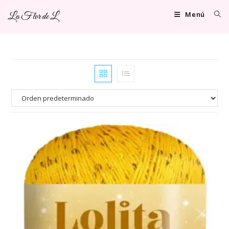
Ir
Menú
La Flor de L
al
contenido