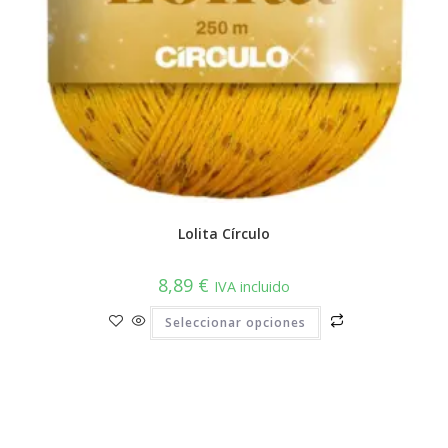
Lolita Círculo
8,89
€
IVA incluido
Este
Seleccionar opciones
producto
tiene
múltiples
variantes.
Las
opciones
se
pueden
elegir