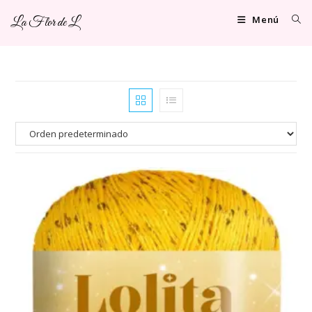
Ir
Menú
La Flor de L
al
contenido