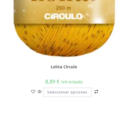
Lolita Círculo
8,89
€
IVA incluido
Este
Seleccionar opciones
producto
tiene
múltiples
variantes.
Las
opciones
se
pueden
elegir