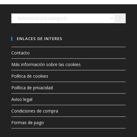
en
la
página
de
Selecciona
producto
una
categoría
ENLACES DE INTERES
Contacto
Más información sobre las cookies
Política de cookies
Política de privacidad
Aviso legal
Condiciones de compra
Formas de pago