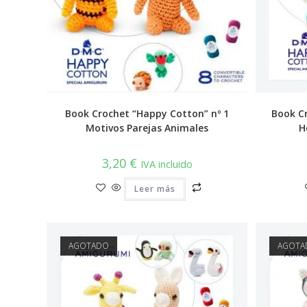
Book Crochet “Happy Cotton” nº 1
Book C
Motivos Parejas Animales
H
3,20
€
IVA incluido
Leer más
AGOTADO
AGOTA