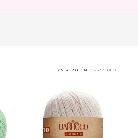
ternar
úsqueda
e
eb
VISUALIZACIÓN:
12
24
TODO