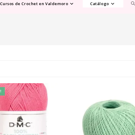
Al
Cursos de Crochet en Valdemoro
Catálogo
b
d
la
w
!