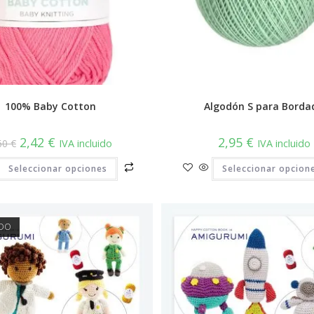
100% Baby Cotton
Algodón S para Borda
El
El
2,42
€
2,95
€
60
€
IVA incluido
IVA incluido
precio
precio
original
actual
Este
Seleccionar opciones
era:
es:
Seleccionar opcion
producto
3,60 €.
2,42 €.
tiene
múltiples
variantes.
Las
opciones
DO
se
pueden
elegir
en
la
página
de
producto