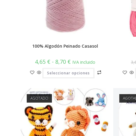
100% Algodón Peinado Casasol
Rango
4,65
€
-
8,70
€
IVA incluido
3,
de
precios:
Este
Seleccionar opciones
desde
producto
4,65 €
tiene
hasta
múltiples
8,70 €
variantes.
Las
opciones
AGOTADO
AGOTA
se
pueden
elegir
en
la
página
de
producto