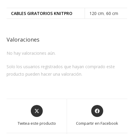
CABLES GIRATORIOS KNITPRO
120 cm
,
60 cm
Valoraciones
No hay valoraciones aún.
Solo los usuarios registrados que hayan comprado este
producto pueden hacer una valoración.
Opens
Opens
in
in
a
a
Twitea este producto
Compartir en Facebook
new
new
window
window