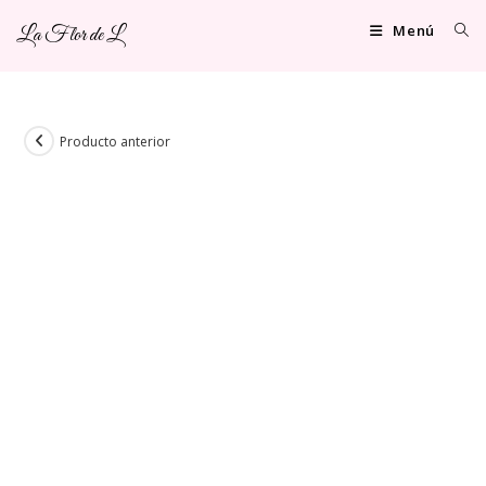
Ir
Menú
La Flor de L
al
contenido
Producto anterior