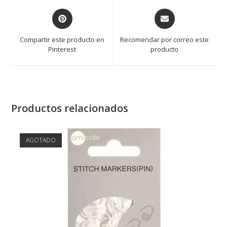
Opens
Opens
in
in
a
a
Compartir este producto en
Recomendar por correo este
new
new
Pinterest
producto
window
window
Productos relacionados
AGOTADO