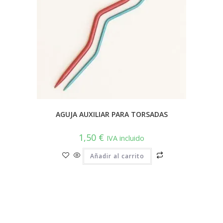
la
página
de
producto
AGUJA AUXILIAR PARA TORSADAS
1,50
€
IVA incluido
Añadir al carrito