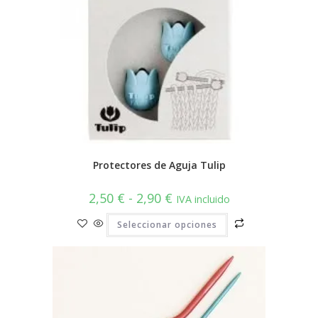
Protectores de Aguja Tulip
Rango
2,50
€
-
2,90
€
IVA incluido
de
precios:
Este
Seleccionar opciones
desde
producto
2,50 €
tiene
hasta
múltiples
2,90 €
variantes.
Las
opciones
se
pueden
elegir
en