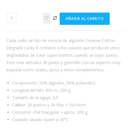
Cotton
AÑADIR AL CARRITO
Dégradé
Lucky
8
Cada ovillo de hilo de mezcla de algodón Creative Cotton
cantidad
Dégradé Lucky 8 contiene ocho colores que producen unos
degradados de color súper bonitos cuando se tejen juntos.
Esto crea artículos de punto y ganchillo con un aspecto muy
especial como chales, picos y otros complementos.
Composición: 50% algodón, 50% poliacrílico
Longitud del hilo: 800 m, 200 g
Tamaño de la aguja: 3,5
Calibre: 26 puntos y 38 filas = 10x10cm
Consumo: chal triangular = aprox. 200 g
Cuidado: lavado suave a 30°C