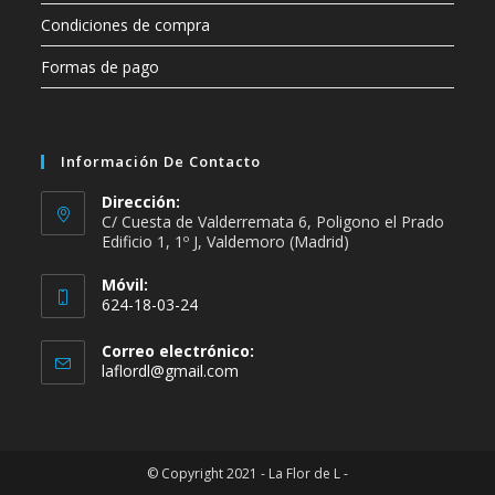
Condiciones de compra
Formas de pago
Información De Contacto
Dirección:
C/ Cuesta de Valderremata 6, Poligono el Prado
Edificio 1, 1º J, Valdemoro (Madrid)
Móvil:
624-18-03-24
Se
Correo electrónico:
abre
Se
laflordl@gmail.com
en
abre
en
tu
tu
aplicación
aplicación
© Copyright 2021 - La Flor de L -