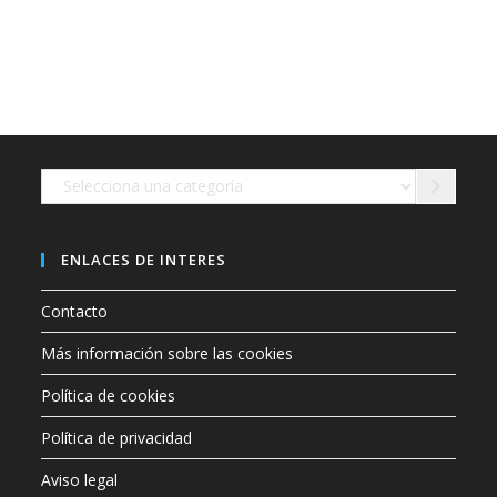
múltiples
variantes.
Las
opciones
se
pueden
elegir
en
la
página
de
Selecciona
producto
una
categoría
ENLACES DE INTERES
Contacto
Más información sobre las cookies
Política de cookies
Política de privacidad
Aviso legal