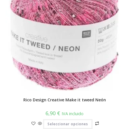
en
la
página
de
producto
Rico Design Creative Make it tweed Neón
6,90
€
IVA incluido
Este
Seleccionar opciones
producto
tiene