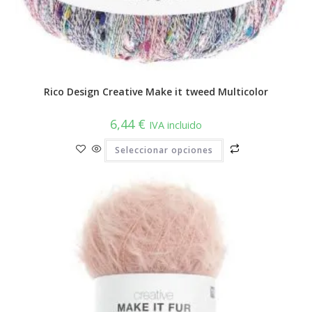
Rico Design Creative Make it tweed Multicolor
6,44
€
IVA incluido
Este
Seleccionar opciones
producto
tiene
múltiples
variantes.
Las
opciones
se
pueden
elegir
en
la
página
de
producto