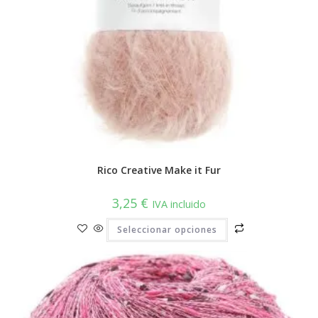
Rico Creative Make it Fur
3,25
€
IVA incluido
Este
Seleccionar opciones
producto
tiene
múltiples
variantes.
Las
opciones
se
pueden
elegir