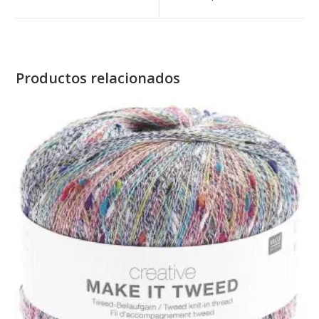
window
window
Productos relacionados