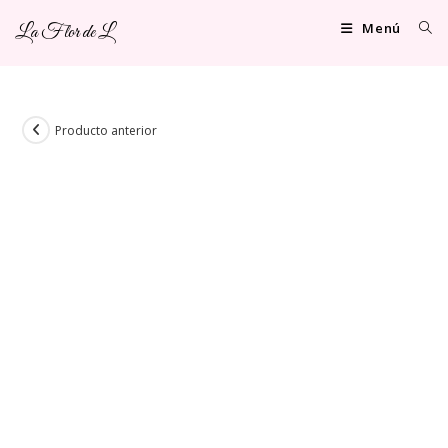
Ir
Menú
La Flor de L
al
contenido
Producto anterior