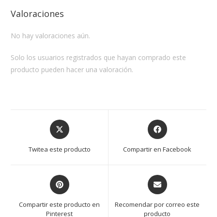
Valoraciones
No hay valoraciones aún.
Solo los usuarios registrados que hayan comprado este
producto pueden hacer una valoración.
Opens
Opens
in
in
a
a
Twitea este producto
Compartir en Facebook
new
new
window
window
Opens
Opens
in
in
a
a
Compartir este producto en
Recomendar por correo este
new
new
Pinterest
producto