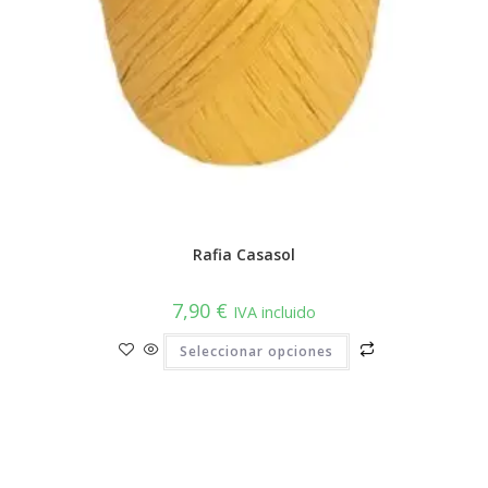
Rafia Casasol
7,90
€
IVA incluido
Este
Seleccionar opciones
producto
tiene
múltiples
variantes.
Las
opciones
se
pueden
elegir