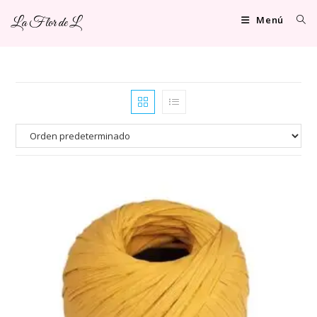
Ir
Menú
La Flor de L
al
contenido