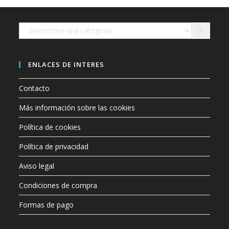
en
la
página
de
Selecciona
producto
una
categoría
ENLACES DE INTERES
Contacto
Más información sobre las cookies
Política de cookies
Política de privacidad
Aviso legal
Condiciones de compra
Formas de pago