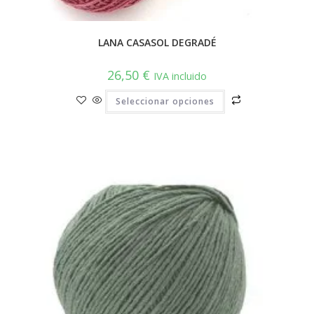
LANA CASASOL DEGRADÉ
26,50
€
IVA incluido
Este
Seleccionar opciones
producto
tiene
múltiples
variantes.
Las
opciones
se
pueden
elegir
en
la
página
de
producto