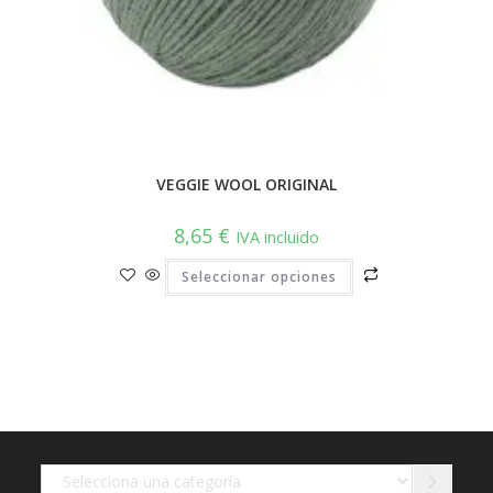
VEGGIE WOOL ORIGINAL
8,65
€
IVA incluido
Este
Seleccionar opciones
producto
tiene
múltiples
variantes.
Las
opciones
se
pueden
elegir
en
la
página
de
Selecciona
producto