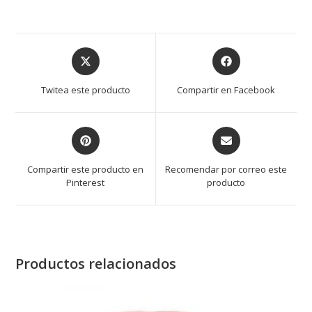
Opens
Opens
in
in
a
a
Twitea este producto
Compartir en Facebook
new
new
window
window
Opens
Opens
in
in
a
a
Compartir este producto en
Recomendar por correo este
new
new
Pinterest
producto
window
window
Productos relacionados