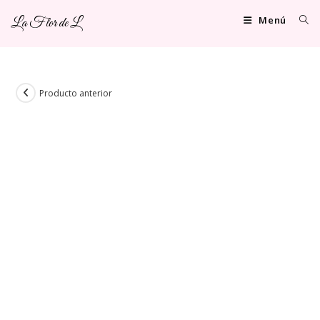
Ir
Menú
La Flor de L
al
contenido
Producto anterior