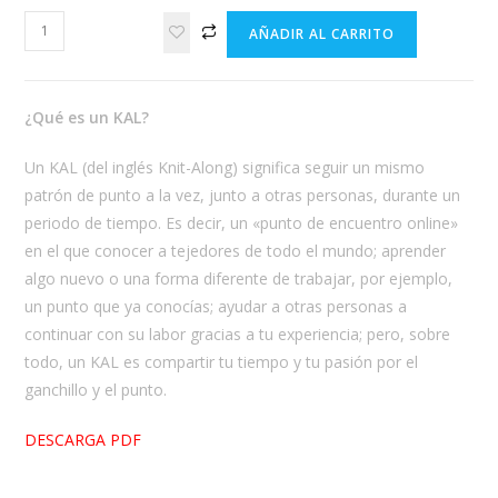
Kit
AÑADIR AL CARRITO
para
tejer
"Bunny
¿Qué es un KAL?
Blanket"
de
Un KAL (del inglés Knit-Along) significa seguir un mismo
Katia
patrón de punto a la vez, junto a otras personas, durante un
cantidad
periodo de tiempo. Es decir, un «punto de encuentro online»
en el que conocer a tejedores de todo el mundo; aprender
algo nuevo o una forma diferente de trabajar, por ejemplo,
un punto que ya conocías; ayudar a otras personas a
continuar con su labor gracias a tu experiencia; pero, sobre
todo, un KAL es compartir tu tiempo y tu pasión por el
ganchillo y el punto.
DESCARGA PDF