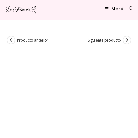
Ir
Menú
La Flor de L
al
contenido
Producto anterior
Siguiente producto