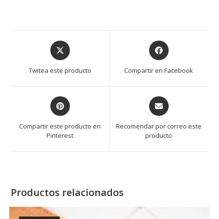
Opens
Opens
in
in
a
a
Twitea este producto
Compartir en Facebook
new
new
window
window
Opens
Opens
in
in
a
a
Compartir este producto en
Recomendar por correo este
new
new
Pinterest
producto
window
window
Productos relacionados