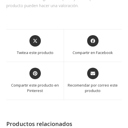
producto pueden hacer una valoración.
Opens
Opens
in
in
a
a
Twitea este producto
Compartir en Facebook
new
new
window
window
Opens
Opens
in
in
a
a
Compartir este producto en
Recomendar por correo este
new
new
Pinterest
producto
window
window
Productos relacionados