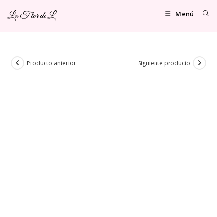
Ir
Menú
La Flor de L
al
contenido
Producto anterior
Siguiente producto