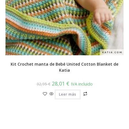
Kit Crochet manta de Bebé United Cotton Blanket de
Katia
El
El
28,01
€
32,95
€
IVA incluido
precio
precio
original
actual
era:
Leer más
es:
32,95 €.
28,01 €.