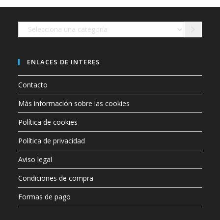
en
la
página
de
Selecciona
producto
una
categoría
ENLACES DE INTERES
Contacto
Más información sobre las cookies
Política de cookies
Política de privacidad
Aviso legal
Condiciones de compra
Formas de pago