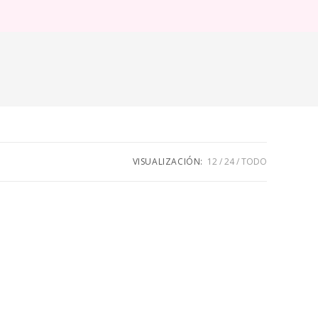
ternar
úsqueda
e
eb
VISUALIZACIÓN:
12
24
TODO