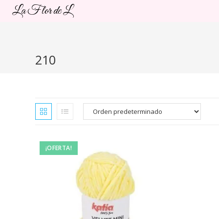
Ir
La Flor de L
al
contenido
210
¡OFERTA!