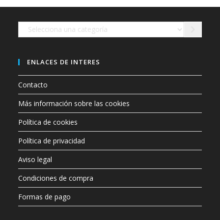
en
la
página
de
Selecciona
producto
una
categoría
ENLACES DE INTERES
Contacto
Más información sobre las cookies
Política de cookies
Política de privacidad
Aviso legal
Condiciones de compra
Formas de pago