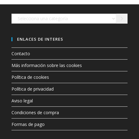
en
la
página
de
Selecciona
producto
una
categoría
ENLACES DE INTERES
Contacto
Más información sobre las cookies
Política de cookies
Política de privacidad
Aviso legal
Condiciones de compra
Formas de pago