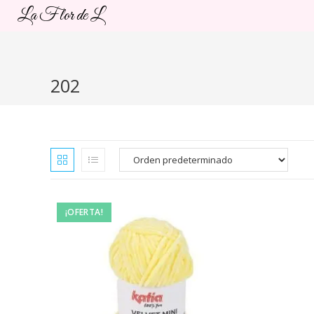
Ir
La Flor de L
al
contenido
202
¡OFERTA!