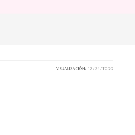
ternar
úsqueda
e
eb
VISUALIZACIÓN:
12
24
TODO