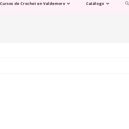
Al
Cursos de Crochet en Valdemoro
Catálogo
b
d
la
w