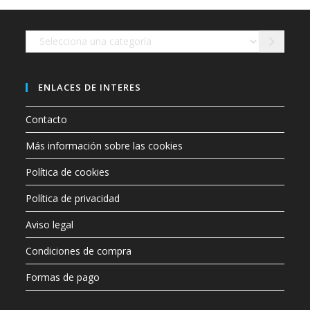
en
la
página
de
Selecciona
producto
una
categoría
ENLACES DE INTERES
Contacto
Más información sobre las cookies
Política de cookies
Política de privacidad
Aviso legal
Condiciones de compra
Formas de pago