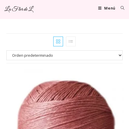
Ir
Menú
La Flor de L
al
contenido