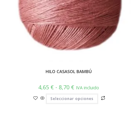
HILO CASASOL BAMBÚ
Rango
4,65
€
-
8,70
€
IVA incluido
de
precios:
Este
Seleccionar opciones
desde
producto
4,65 €
tiene
hasta
múltiples
8,70 €
variantes.
Las
opciones
se
pueden
elegir