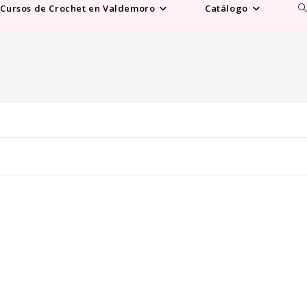
Al
Cursos de Crochet en Valdemoro
Catálogo
b
d
la
w