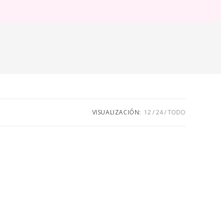
ternar
úsqueda
e
eb
VISUALIZACIÓN:
12
24
TODO