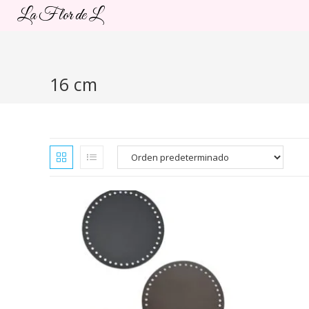
Ir
La Flor de L
al
contenido
16 cm