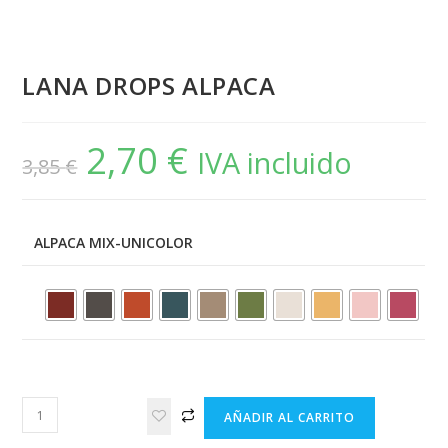
LANA DROPS ALPACA
2,70
€
El
El
IVA incluido
3,85
€
precio
precio
original
actual
era:
es:
3,85 €.
2,70 €.
ALPACA MIX-UNICOLOR
LANA
AÑADIR AL CARRITO
DROPS