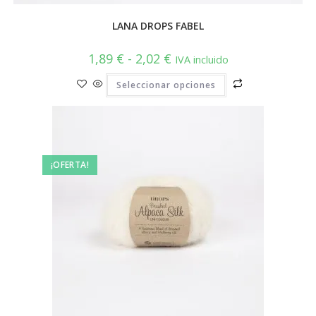
LANA DROPS FABEL
Rango
1,89
€
-
2,02
€
IVA incluido
de
precios:
Este
Seleccionar opciones
desde
producto
1,89 €
tiene
hasta
múltiples
2,02 €
variantes.
Las
opciones
se
pueden
¡OFERTA!
elegir
en
la
página
de
producto