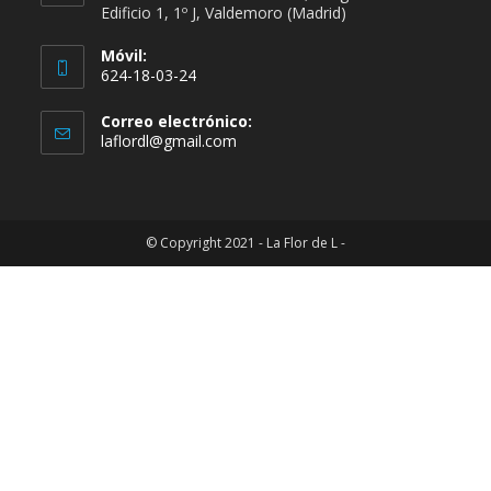
Edificio 1, 1º J, Valdemoro (Madrid)
Móvil:
624-18-03-24
Se
Correo electrónico:
abre
Se
laflordl@gmail.com
en
abre
en
tu
tu
aplicación
aplicación
© Copyright 2021 - La Flor de L -