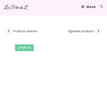
Ir
Menú
La Flor de L
al
contenido
Producto anterior
Siguiente producto
¡OFERTA!