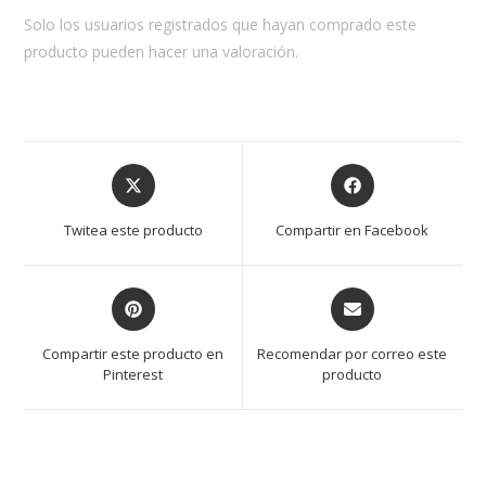
Solo los usuarios registrados que hayan comprado este
producto pueden hacer una valoración.
Opens
Opens
in
in
a
a
Twitea este producto
Compartir en Facebook
new
new
window
window
Opens
Opens
in
in
a
a
Compartir este producto en
Recomendar por correo este
new
new
Pinterest
producto
window
window