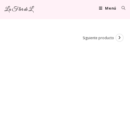
Ir
Menú
La Flor de L
al
contenido
Siguiente producto