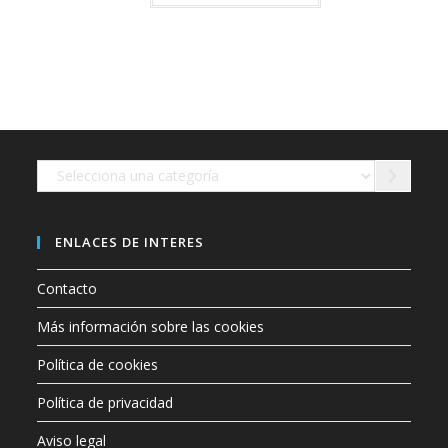
3,60 €.
2,42 €.
tiene
múltiples
variantes.
Las
opciones
se
pueden
elegir
en
la
página
de
Selecciona
producto
una
categoría
ENLACES DE INTERES
Contacto
Más información sobre las cookies
Política de cookies
Política de privacidad
Aviso legal