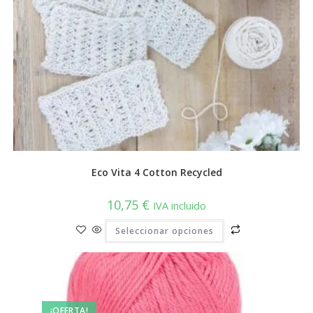
Eco Vita 4 Cotton Recycled
10,75
€
IVA incluido
Este
Seleccionar opciones
producto
tiene
múltiples
variantes.
Las
opciones
se
pueden
¡OFERTA!
elegir