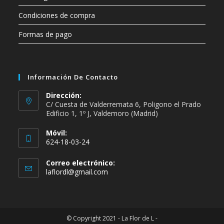
Condiciones de compra
Formas de pago
Información De Contacto
Dirección:
C/ Cuesta de Valderremata 6, Poligono el Prado
Edificio 1, 1º J, Valdemoro (Madrid)
Móvil:
624-18-03-24
Se
Correo electrónico:
abre
Se
laflordl@gmail.com
en
abre
en
tu
tu
aplicación
aplicación
© Copyright 2021 - La Flor de L -