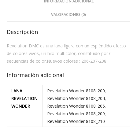
INFORMACIÓN ADICIONAL
VALORACIONES (0)
Descripción
Revelation DMC es una lana ligera con un espléndido efecto
de colores vivos, un hilo multicolor, constituido por 6
secuencias de color.Nuevos colores : 206-207-208
Información adicional
LANA
Revelation Wonder 8108_200
,
REVELATION
Revelation Wonder 8108_204
,
WONDER
Revelation Wonder 8108_206
,
Revelation Wonder 8108_209
,
Revelation Wonder 8108_210