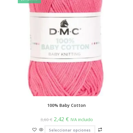
en
la
página
de
producto
100% Baby Cotton
El
El
2,42
€
3,60
€
IVA incluido
precio
precio
original
actual
Este
Seleccionar opciones
era:
es:
producto