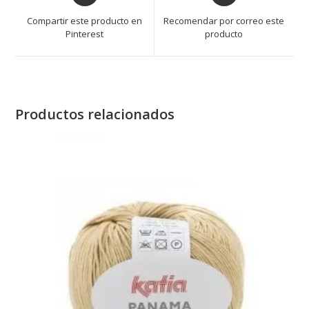
a
a
Compartir este producto en
Recomendar por correo este
new
new
Pinterest
producto
window
window
Productos relacionados