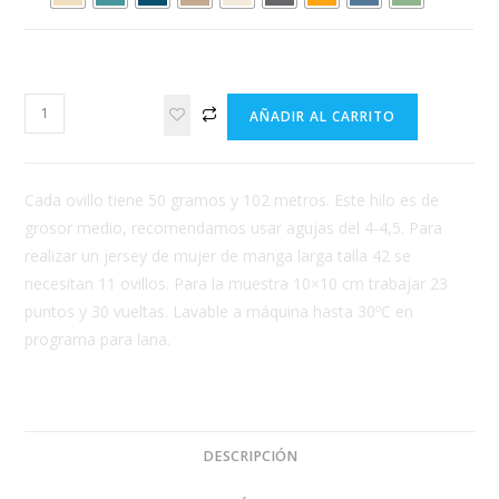
LANA
AÑADIR AL CARRITO
KATIA
MERINO
100%
Cada ovillo tiene 50 gramos y 102 metros. Este hilo es de
cantidad
grosor medio, recomendamos usar agujas del 4-4,5. Para
realizar un jersey de mujer de manga larga talla 42 se
necesitan 11 ovillos. Para la muestra 10×10 cm trabajar 23
puntos y 30 vueltas. Lavable a máquina hasta 30ºC en
programa para lana.
DESCRIPCIÓN