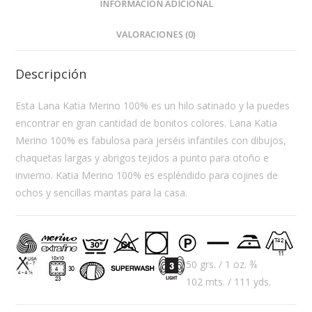
INFORMACIÓN ADICIONAL
VALORACIONES (0)
Descripción
Esta Lana Katia Merino 100% es un hilo satinado y la puedes
encontrar en gran cantidad de bonitos colores. Lana Katia
Merino 100% es fabulosa para jerséis infantiles con dibujos,
chaquetas largas y abrigos tejidos a punto para otoño e
invierno. Katia Merino 100% es espléndido para cojines de
ochos y sencillas mantas para la casa.
50 grs. / 1 oz. ¾
102 mts. / 111 yds.