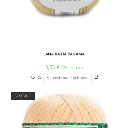
LANA KATIA PANAMA
3,50
€
IVA incluido
Este
Seleccionar opciones
producto
tiene
múltiples
variantes.
Las
AGOTADO
opciones
se
pueden
elegir
en
la
página
de