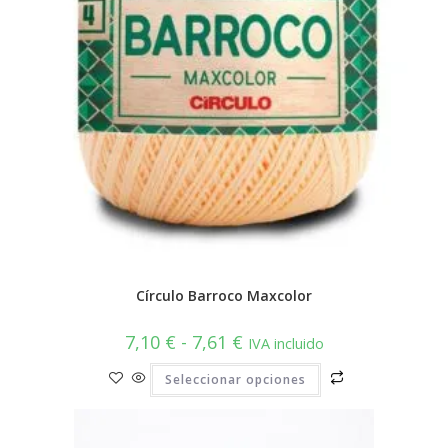
producto
Círculo Barroco Maxcolor
Rango
7,10
€
-
7,61
€
IVA incluido
de
precios:
Este
Seleccionar opciones
desde
producto
7,10 €
tiene
hasta
múltiples
7,61 €
variantes.
Las