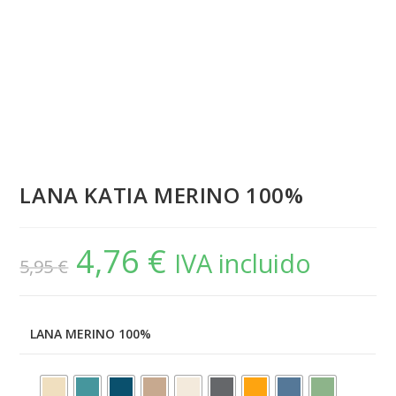
LANA KATIA MERINO 100%
4,76
€
El
El
IVA incluido
5,95
€
precio
precio
original
actual
era:
es:
5,95 €.
4,76 €.
LANA MERINO 100%