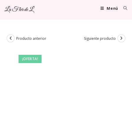
Ir
Menú
La Flor de L
al
contenido
Producto anterior
Siguiente producto
¡OFERTA!