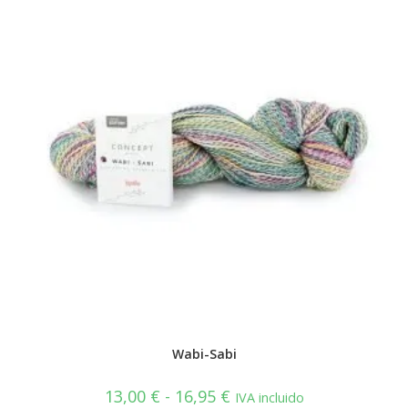
se
pueden
elegir
en
la
página
de
producto
Wabi-Sabi
Rango
13,00
€
-
16,95
€
IVA incluido
de