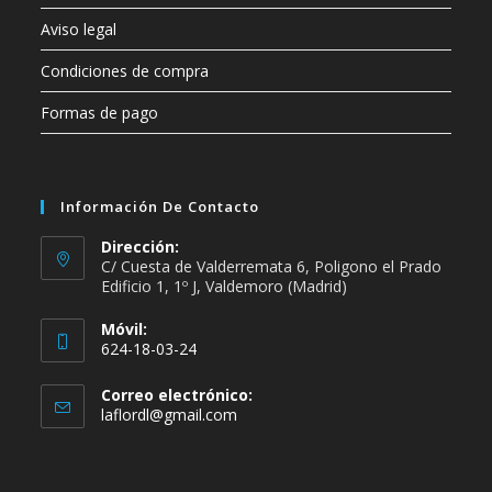
Aviso legal
Condiciones de compra
Formas de pago
Información De Contacto
Dirección:
C/ Cuesta de Valderremata 6, Poligono el Prado
Edificio 1, 1º J, Valdemoro (Madrid)
Móvil:
624-18-03-24
Se
Correo electrónico:
abre
Se
laflordl@gmail.com
en
abre
en
tu
tu
aplicación