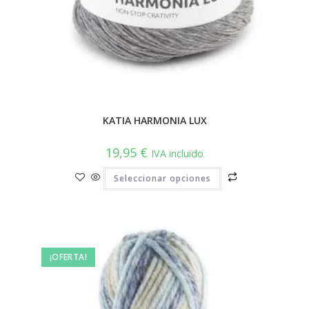
KATIA HARMONIA LUX
19,95
€
IVA incluido
Este
Seleccionar opciones
producto
tiene
múltiples
variantes.
Las
opciones
se
pueden
¡OFERTA!
elegir
en
la
página
de
producto