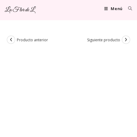
Ir
Menú
La Flor de L
al
contenido
Producto anterior
Siguiente producto