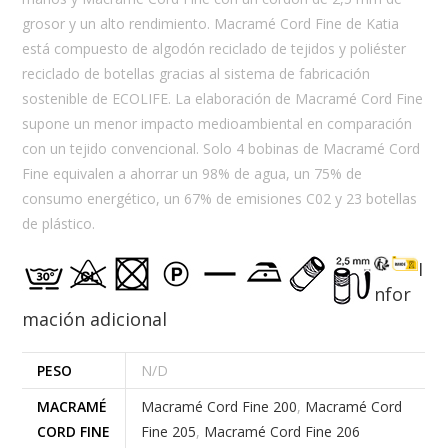
grosor y un alto rendimiento. Macramé Cord Fine de Katia
está compuesto de algodón reciclado de tejidos y poliéster
reciclado de botellas gracias al sistema de fabricación
sostenible de ECOLIFE. La elaboración de Macramé Cord Fine
supone un menor impacto medioambiental en comparación
con un tejido convencional. Solo 4 bobinas de Macramé Cord
Fine equivalen a ahorrar un 98% de agua, un 75% de
consumo energético, un 67% de emisiones C02 y 23 botellas
de plástico.
I
nfor
mación adicional
PESO
N/D
MACRAMÉ
Macramé Cord Fine 200
,
Macramé Cord
CORD FINE
Fine 205
,
Macramé Cord Fine 206