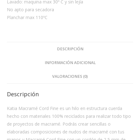
Lavado: maquina max 30º C y sin lejía
No apto para secadora
Planchar max 110ºC
DESCRIPCIÓN
INFORMACIÓN ADICIONAL
VALORACIONES (0)
Descripción
Katia Macramé Cord Fine es un hilo en estructura cuerda
hecho con materiales 100% reciclados para realizar todo tipo
de proyectos de macramé. Podrás crear sencillas o
elaboradas composiciones de nudos de macramé con tus
manos y Macramé Cord Fine con un cordón de 2,5 mm de