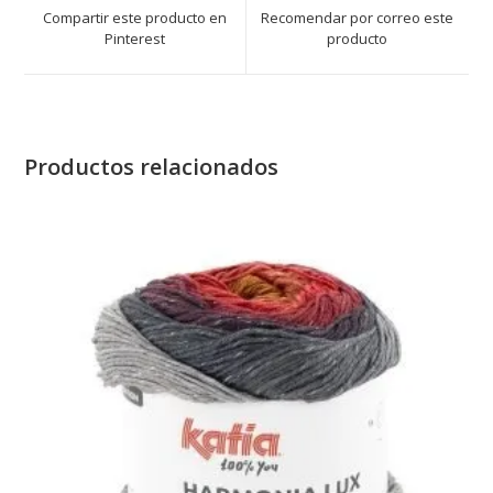
a
a
Compartir este producto en
Recomendar por correo este
new
new
Pinterest
producto
window
window
Productos relacionados