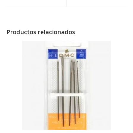
window
window
Productos relacionados