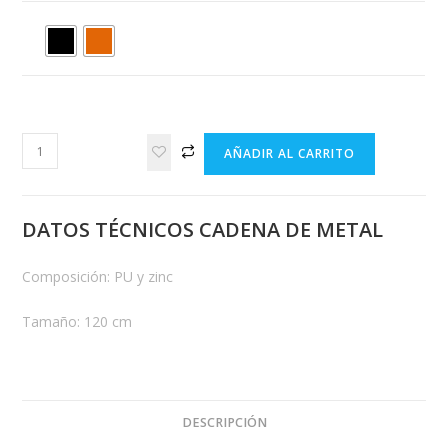
Cadena
AÑADIR AL CARRITO
de
metal
con
DATOS TÉCNICOS CADENA DE METAL
PU
cantidad
Composición: PU y zinc
Tamaño: 120 cm
DESCRIPCIÓN