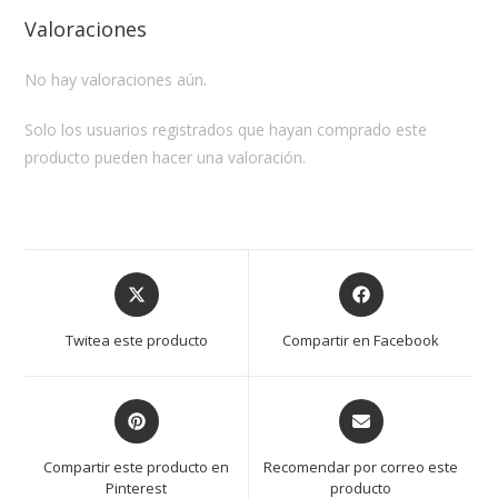
Valoraciones
No hay valoraciones aún.
Solo los usuarios registrados que hayan comprado este
producto pueden hacer una valoración.
Opens
Opens
in
in
a
a
Twitea este producto
Compartir en Facebook
new
new
window
window
Opens
Opens
in
in
a
a
Compartir este producto en
Recomendar por correo este
new
new
Pinterest
producto