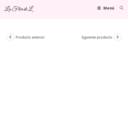
Ir
Menú
La Flor de L
al
contenido
Producto anterior
Siguiente producto