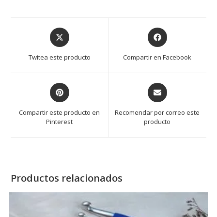
Opens
Opens
in
in
a
a
Twitea este producto
Compartir en Facebook
new
new
window
window
Opens
Opens
in
in
a
a
Compartir este producto en
Recomendar por correo este
new
new
Pinterest
producto
window
window
Productos relacionados