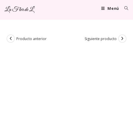
Ir
Menú
La Flor de L
al
contenido
Producto anterior
Siguiente producto