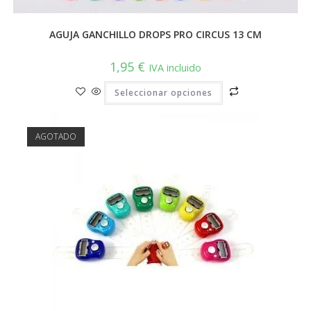
AGUJA GANCHILLO DROPS PRO CIRCUS 13 CM
1,95
€
IVA incluido
Este
Seleccionar opciones
producto
tiene
múltiples
variantes.
Las
AGOTADO
opciones
se
pueden
elegir
en
la
página
de
producto