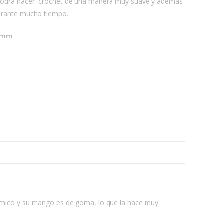
p podrá hacer crochet de una manera muy suave y además
rante mucho tiempo.
0 mm
mico y su mango es de goma, lo que la hace muy