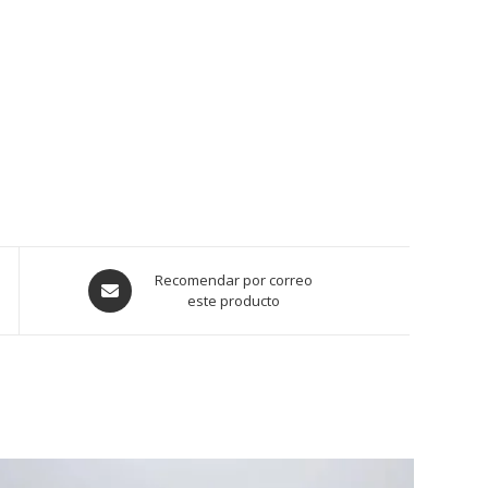
Opens
Recomendar por correo
este producto
in
a
new
window