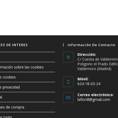
ES DE INTERES
Información De Contacto
Dirección:
C/ Cuesta de Valderrem
Poligono el Prado Edifici
rmación sobre las cookies
Valdemoro (Madrid)
de cookies
Móvil:
624-18-03-24
de privacidad
Se
Correo electrónico:
abre
al
Se
laflordl@gmail.com
en
abre
nes de compra
en
tu
tu
aplicación
de pago