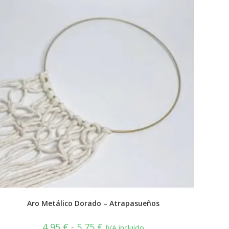
Aro Metálico Dorado – Atrapasueños
Rango
4,95
€
-
5,75
€
IVA incluido