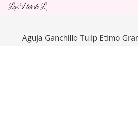
Ir
La Flor de L
al
contenido
Aguja Ganchillo Tulip Etimo Gr