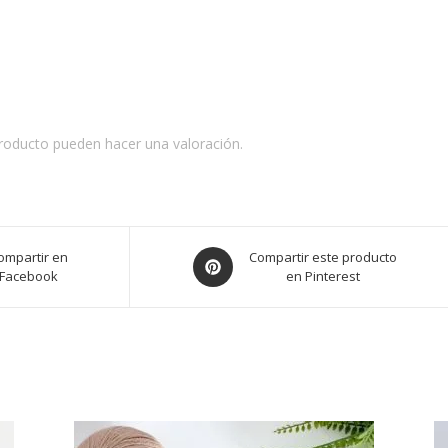
roducto pueden hacer una valoración.
Opens
ompartir en
Compartir este producto
Facebook
en Pinterest
in
a
new
window