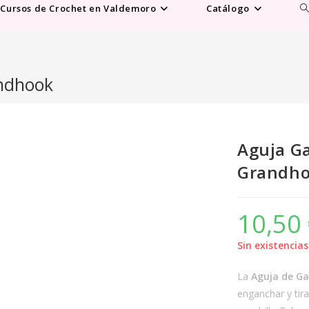
Al
Cursos de Crochet en Valdemoro
Catálogo
b
d
la
w
andhook
Aguja Ga
Grandh
10,50
Sin existencias
La
Aguja de Ga
enganchar y tir