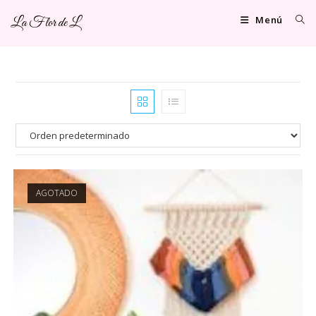
Ir
Menú
La Flor de L
al
contenido
AGOTADO