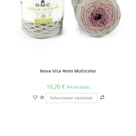
Nova Vita 4mm Multicolor
10,20
€
IVA incluido
Este
Seleccionar opciones
producto
tiene
múltiples
variantes.
Las
opciones
se
pueden
elegir