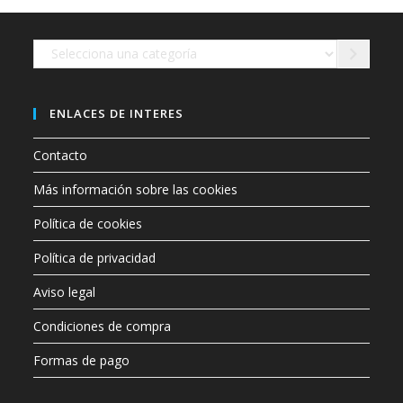
en
la
página
de
Selecciona
producto
una
categoría
ENLACES DE INTERES
Contacto
Más información sobre las cookies
Política de cookies
Política de privacidad
Aviso legal
Condiciones de compra
Formas de pago