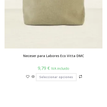
Neceser para Labores Eco Vitta DMC
9,79
€
IVA incluido
Este
Seleccionar opciones
producto
tiene
múltiples
variantes.
Las
opciones
se
pueden
elegir