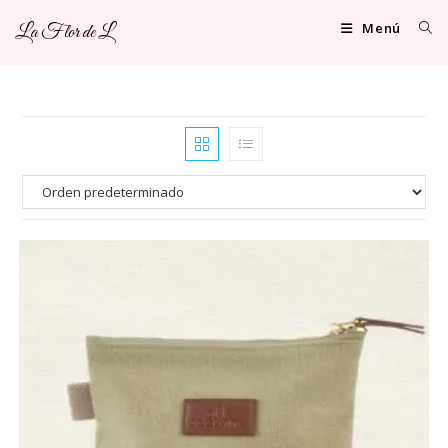
Ir
Menú
La Flor de L
al
contenido