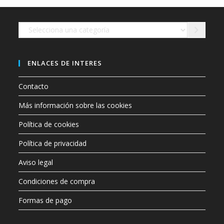
en
la
página
de
Selecciona
producto
una
categoría
ENLACES DE INTERES
Contacto
Más información sobre las cookies
Política de cookies
Política de privacidad
Aviso legal
Condiciones de compra
Formas de pago