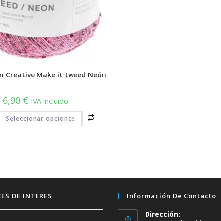
gn Creative Make it tweed Neón
6,90
€
IVA incluido
Este
Seleccionar opciones
producto
tiene
múltiples
variantes.
Las
opciones
se
pueden
elegir
en
la
página
ES DE INTERES
Información De Contacto
de
producto
Dirección: