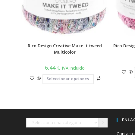
Rico Design Creative Make it tweed
Rico Desi
Multicolor
6,44
€
IVA incluido
Este
Seleccionar opciones
producto
tiene
múltiples
variantes.
Las
opciones
se
pueden
elegir
en
ENLAC
Selecciona
la
página
una
de
Contacto
producto