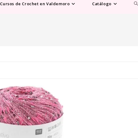
Al
Cursos de Crochet en Valdemoro
Catálogo
b
d
la
w