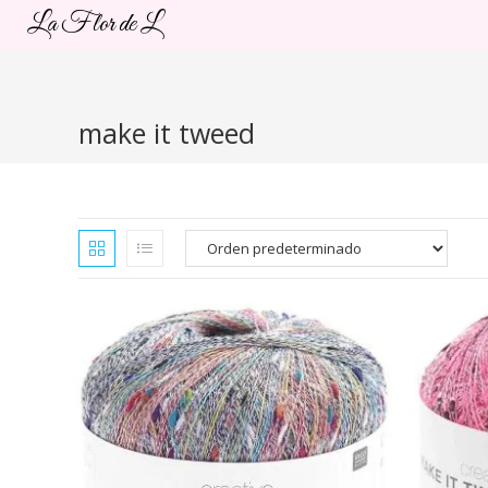
Ir
La Flor de L
al
contenido
make it tweed