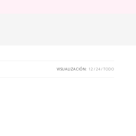
ternar
úsqueda
e
eb
VISUALIZACIÓN:
12
24
TODO