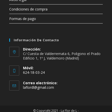
Condiciones de compra
Formas de pago
Información De Contacto
Dirección:
C/ Cuesta de Valderremata 6, Poligono el Prado
Edificio 1, 1º J, Valdemoro (Madrid)
Móvil:
624-18-03-24
Se
Correo electrónico:
abre
Se
laflordl@gmail.com
en
abre
en
tu
tu
aplicación
aplicación
© Copyright 2021 - La Flor de L -