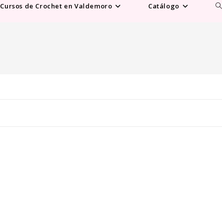
Al
Cursos de Crochet en Valdemoro
Catálogo
b
d
la
w