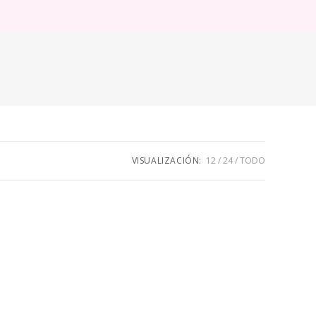
ternar
úsqueda
e
eb
VISUALIZACIÓN:
12
24
TODO