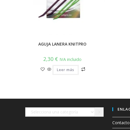
AGUJA LANERA KNITPRO
2,30
€
IVA incluido
Leer más
ENLAC
Selecciona
una
Contacto
categoría