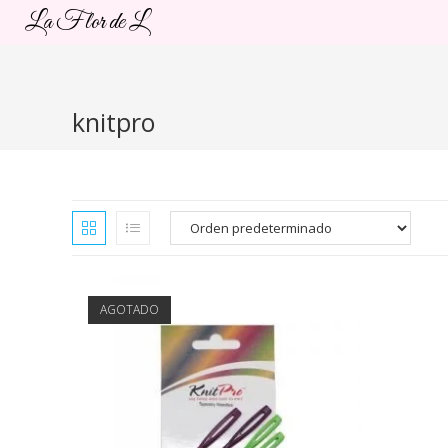
Ir
La Flor de L
al
contenido
knitpro
AGOTADO