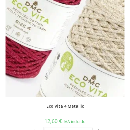
en
la
página
de
producto
Eco Vita 4 Metallic
12,60
€
IVA incluido
Este