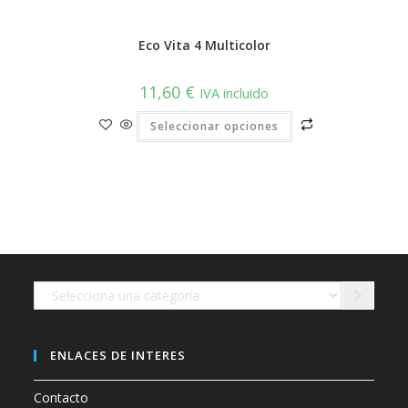
Eco Vita 4 Multicolor
11,60
€
IVA incluido
Este
Seleccionar opciones
producto
tiene
múltiples
variantes.
Las
opciones
se
pueden
elegir
en
la
página
de
Selecciona
producto
una
categoría
ENLACES DE INTERES
Contacto