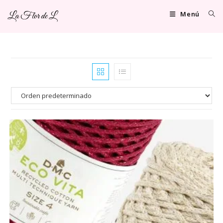
Ir
Menú
La Flor de L
al
contenido