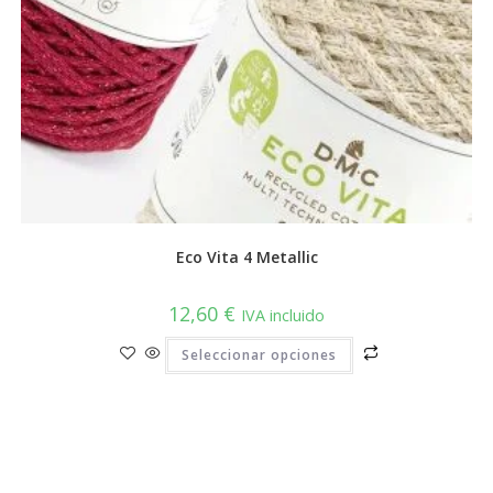
Eco Vita 4 Metallic
12,60
€
IVA incluido
Este
Seleccionar opciones
producto
tiene
múltiples
variantes.
Las
opciones
se
pueden
elegir