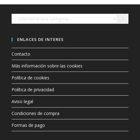
en
la
página
de
Selecciona
producto
una
categoría
ENLACES DE INTERES
Contacto
Más información sobre las cookies
Política de cookies
Política de privacidad
Aviso legal
Condiciones de compra
Formas de pago