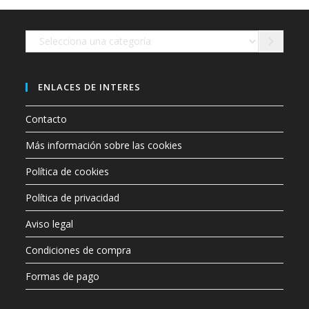
en
la
página
de
Selecciona
producto
una
categoría
ENLACES DE INTERES
Contacto
Más información sobre las cookies
Política de cookies
Política de privacidad
Aviso legal
Condiciones de compra
Formas de pago