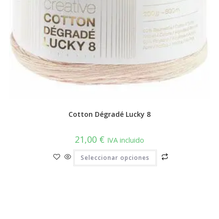
Cotton Dégradé Lucky 8
21,00
€
IVA incluido
Este
Seleccionar opciones
producto
tiene
múltiples
variantes.
Las
opciones
se
pueden
elegir