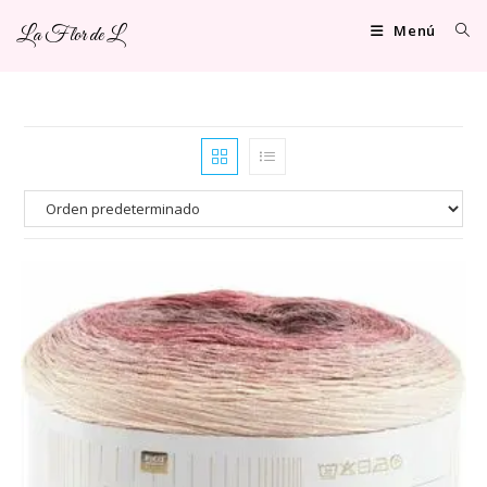
Ir
Menú
La Flor de L
al
contenido