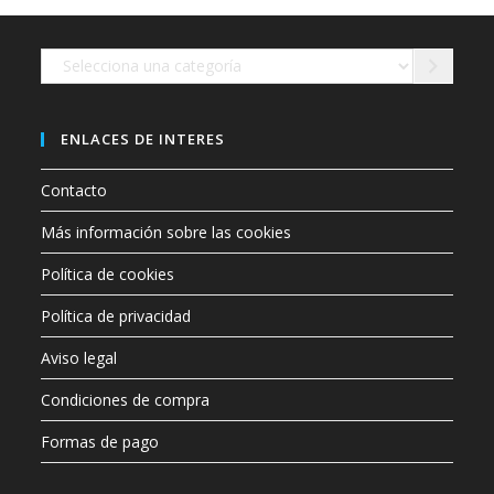
en
la
página
de
Selecciona
producto
una
categoría
ENLACES DE INTERES
Contacto
Más información sobre las cookies
Política de cookies
Política de privacidad
Aviso legal
Condiciones de compra
Formas de pago