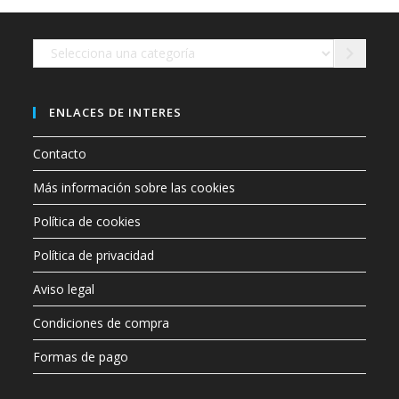
en
la
página
de
Selecciona
producto
una
categoría
ENLACES DE INTERES
Contacto
Más información sobre las cookies
Política de cookies
Política de privacidad
Aviso legal
Condiciones de compra
Formas de pago