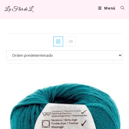
Ir
Menú
La Flor de L
al
contenido