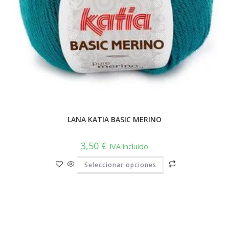
LANA KATIA BASIC MERINO
3,50
€
IVA incluido
Este
Seleccionar opciones
producto
tiene
múltiples
variantes.
Las
opciones
se
pueden
elegir