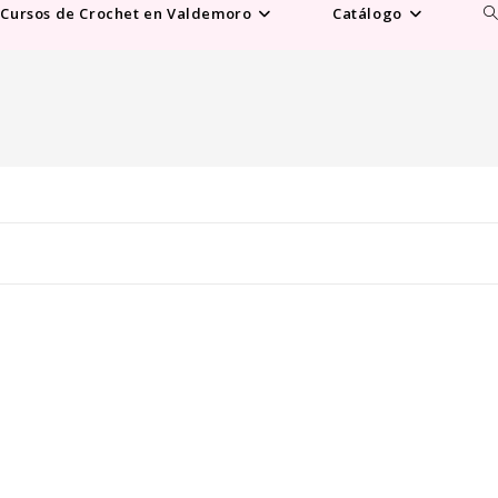
Al
Cursos de Crochet en Valdemoro
Catálogo
b
d
la
w