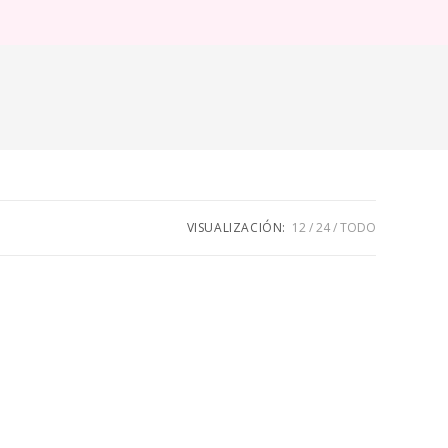
ternar
úsqueda
e
eb
VISUALIZACIÓN:
12
24
TODO