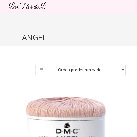
Ir
La Flor de L
al
contenido
ANGEL