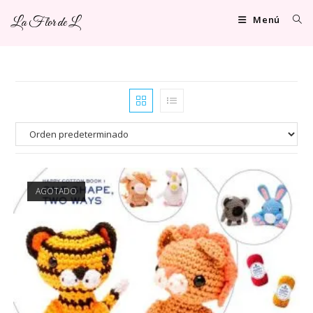
Ir
Menú
La Flor de L
al
contenido
AGOTADO