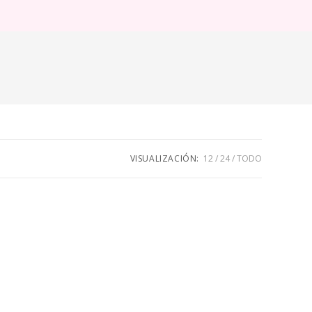
ternar
úsqueda
e
eb
VISUALIZACIÓN:
12
24
TODO