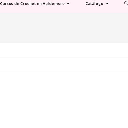
Al
Cursos de Crochet en Valdemoro
Catálogo
b
d
la
w