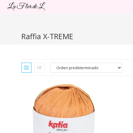
Ir
La Flor de L
al
contenido
Raffia X-TREME