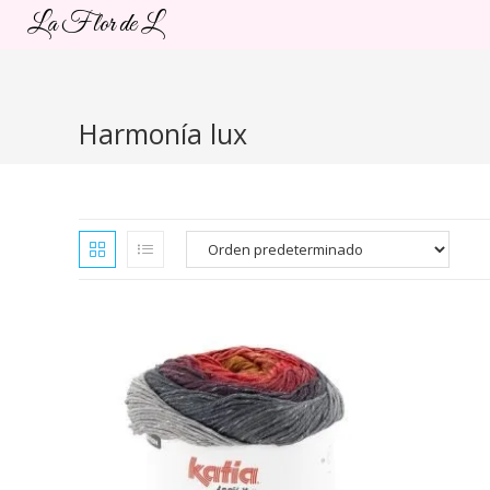
Ir
La Flor de L
al
contenido
Harmonía lux