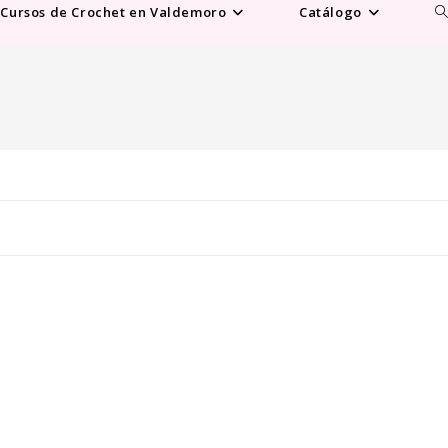
Al
Cursos de Crochet en Valdemoro
Catálogo
b
d
la
w