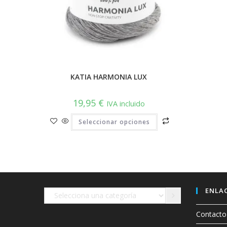
KATIA HARMONIA LUX
19,95
€
IVA incluido
Este
Seleccionar opciones
producto
tiene
múltiples
variantes.
Las
opciones
se
pueden
elegir
en
ENLAC
Selecciona
la
página
una
de
Contacto
producto
categoría