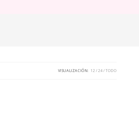
ternar
úsqueda
e
eb
VISUALIZACIÓN:
12
24
TODO