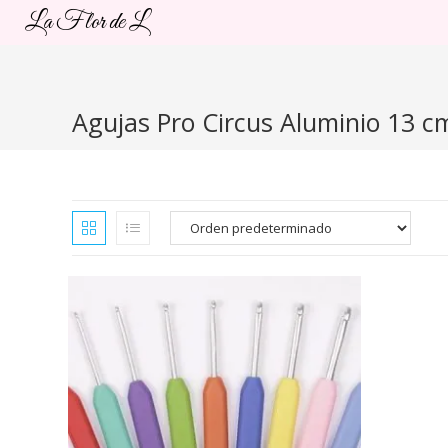
Ir
La Flor de L
al
contenido
Agujas Pro Circus Aluminio 13 c