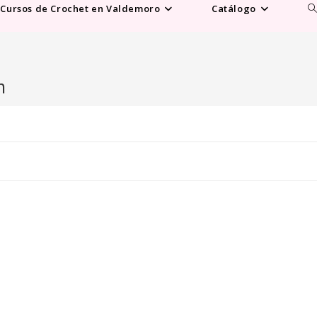
Al
Cursos de Crochet en Valdemoro
Catálogo
b
d
la
w
m