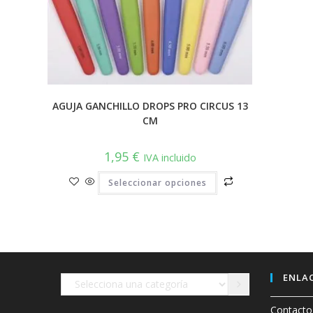
AGUJA GANCHILLO DROPS PRO CIRCUS 13
CM
1,95
€
IVA incluido
Este
Seleccionar opciones
producto
tiene
múltiples
variantes.
Las
opciones
se
pueden
elegir
en
ENLAC
Selecciona
la
página
una
de
Contacto
producto