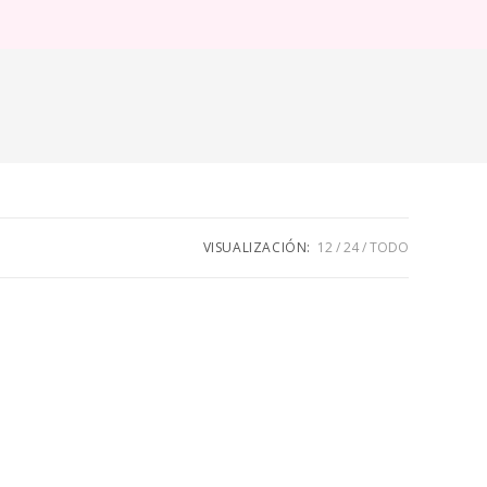
ternar
úsqueda
e
eb
VISUALIZACIÓN:
12
24
TODO