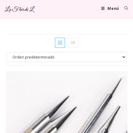
Ir
Menú
La Flor de L
al
contenido