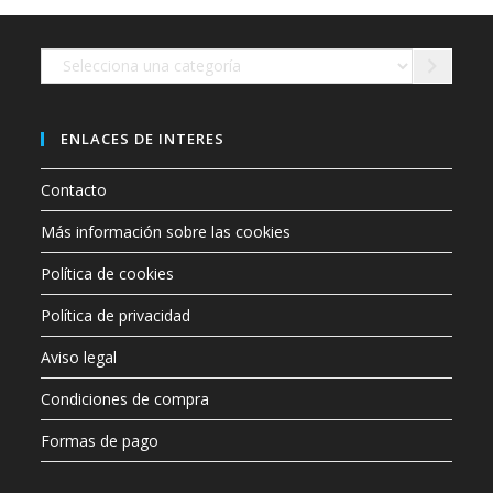
en
la
página
de
Selecciona
producto
una
categoría
ENLACES DE INTERES
Contacto
Más información sobre las cookies
Política de cookies
Política de privacidad
Aviso legal
Condiciones de compra
Formas de pago