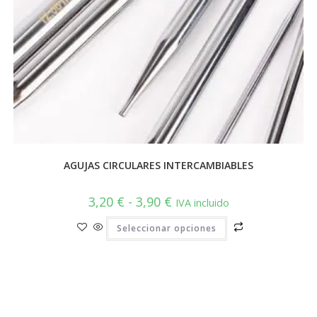
AGUJAS CIRCULARES INTERCAMBIABLES
Rango
3,20
€
-
3,90
€
IVA incluido
de
precios:
Este
Seleccionar opciones
desde
producto
3,20 €
tiene
hasta
múltiples
3,90 €
variantes.
Las
opciones
se
pueden
elegir