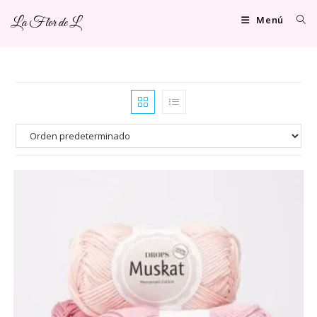
Ir
Menú
La Flor de L
al
contenido