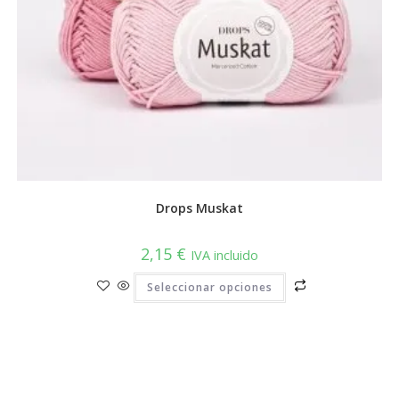
Drops Muskat
2,15
€
IVA incluido
Este
Seleccionar opciones
producto
tiene
múltiples
variantes.
Las
opciones
se
pueden
elegir