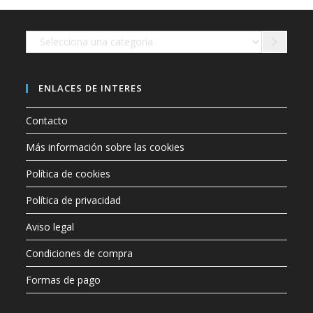
en
la
página
de
Selecciona
producto
una
categoría
ENLACES DE INTERES
Contacto
Más información sobre las cookies
Política de cookies
Política de privacidad
Aviso legal
Condiciones de compra
Formas de pago