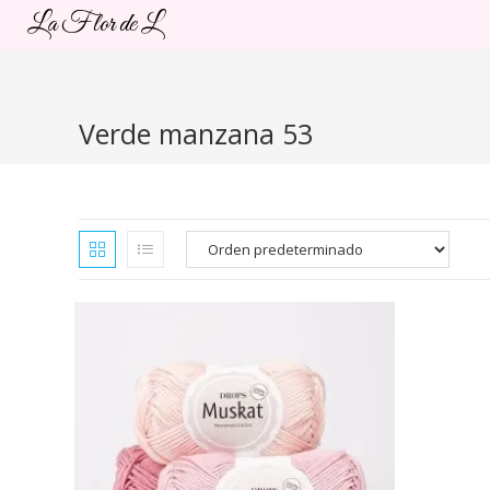
Ir
La Flor de L
al
contenido
Verde manzana 53