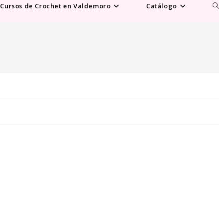
Al
Cursos de Crochet en Valdemoro
Catálogo
b
d
la
w