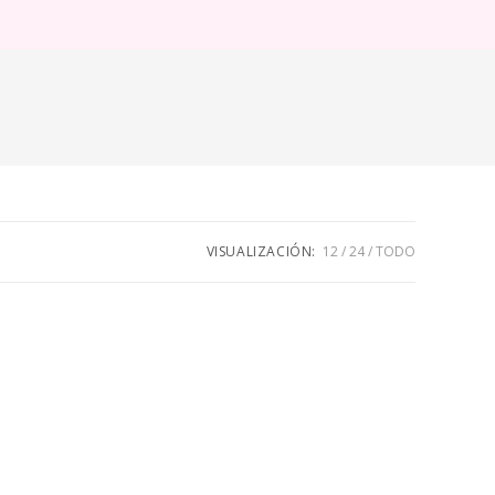
ternar
úsqueda
e
eb
VISUALIZACIÓN:
12
24
TODO