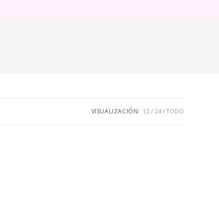
ternar
úsqueda
e
eb
VISUALIZACIÓN:
12
24
TODO