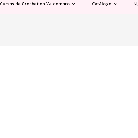
Al
Cursos de Crochet en Valdemoro
Catálogo
b
d
la
w