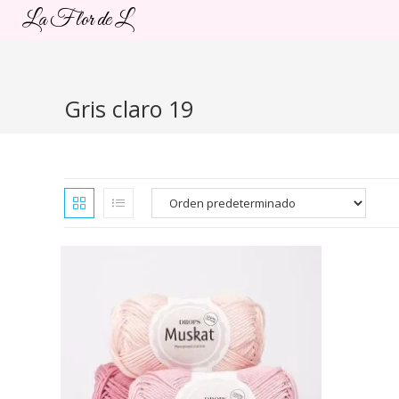
Ir
La Flor de L
al
contenido
Gris claro 19