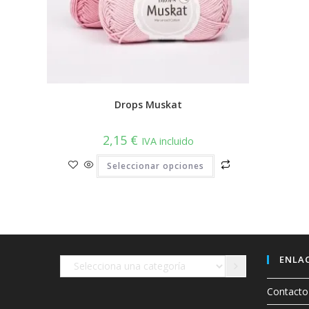
Drops Muskat
2,15
€
IVA incluido
Este
Seleccionar opciones
producto
tiene
múltiples
variantes.
Las
opciones
se
pueden
elegir
en
ENLAC
Selecciona
la
página
una
de
Contacto
producto
categoría