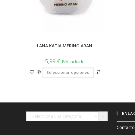
LANA KATIA MERINO ARAN
5,99
€
IVA incluido
Este
Seleccionar opciones
producto
tiene
múltiples
variantes.
Las
opciones
se
pueden
elegir
en
ENLAC
Selecciona
la
página
una
de
Contacto
producto
categoría