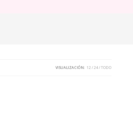
ternar
úsqueda
e
eb
VISUALIZACIÓN:
12
24
TODO