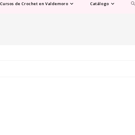
Al
Cursos de Crochet en Valdemoro
Catálogo
b
d
la
w