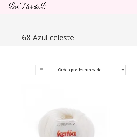
Ir
La Flor de L
al
contenido
68 Azul celeste