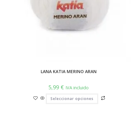
LANA KATIA MERINO ARAN
5,99
€
IVA incluido
Este
Seleccionar opciones
producto
tiene
múltiples
variantes.
Las
opciones
se
pueden
elegir