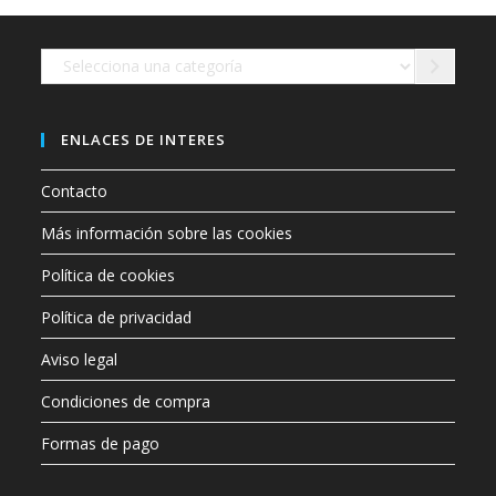
en
la
página
de
Selecciona
producto
una
categoría
ENLACES DE INTERES
Contacto
Más información sobre las cookies
Política de cookies
Política de privacidad
Aviso legal
Condiciones de compra
Formas de pago