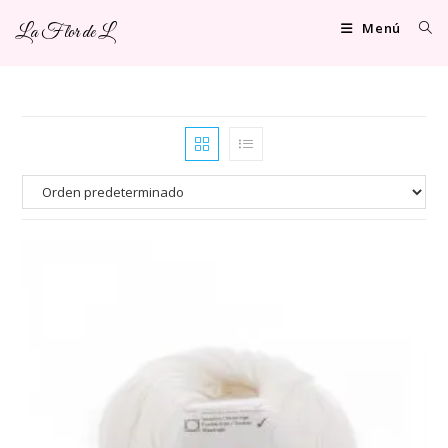
Ir
Menú
La Flor de L
al
contenido