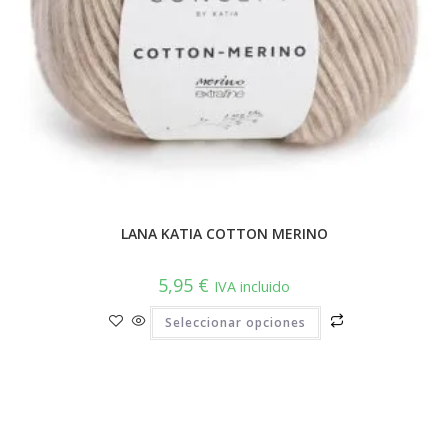
LANA KATIA COTTON MERINO
5,95
€
IVA incluido
Este
Seleccionar opciones
producto
tiene
múltiples
variantes.
Las
opciones
se
pueden
elegir