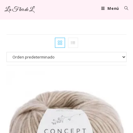
Ir
Menú
La Flor de L
al
contenido