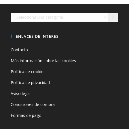
en
la
página
de
Selecciona
producto
una
categoría
ENLACES DE INTERES
Contacto
Más información sobre las cookies
Política de cookies
Política de privacidad
Aviso legal
Condiciones de compra
Formas de pago