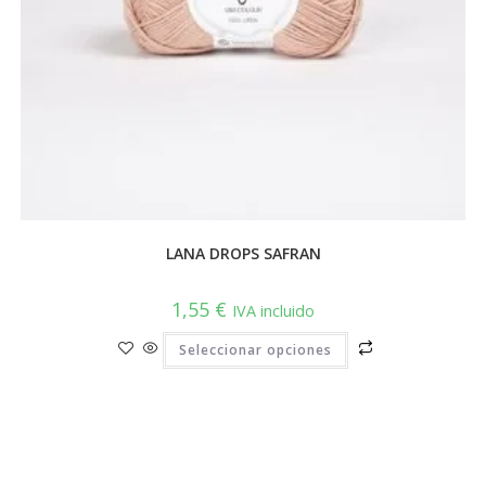
LANA DROPS SAFRAN
1,55
€
IVA incluido
Este
Seleccionar opciones
producto
tiene
múltiples
variantes.
Las
opciones
se
pueden
elegir