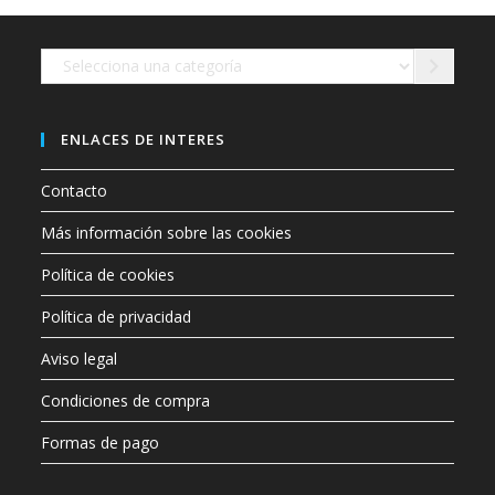
en
la
página
de
Selecciona
producto
una
categoría
ENLACES DE INTERES
Contacto
Más información sobre las cookies
Política de cookies
Política de privacidad
Aviso legal
Condiciones de compra
Formas de pago