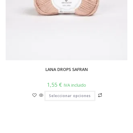
LANA DROPS SAFRAN
1,55
€
IVA incluido
Este
Seleccionar opciones
producto
tiene
múltiples
variantes.
Las
opciones
se
pueden
elegir