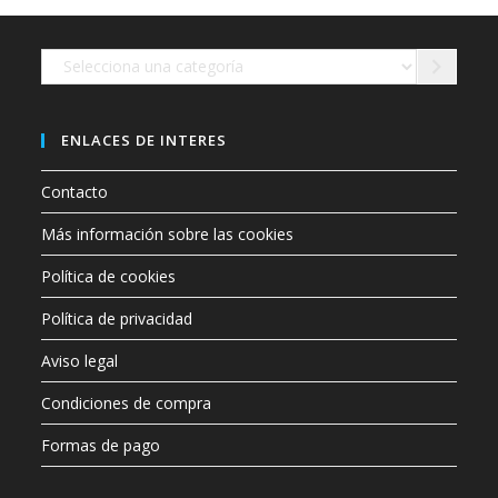
en
la
página
de
Selecciona
producto
una
categoría
ENLACES DE INTERES
Contacto
Más información sobre las cookies
Política de cookies
Política de privacidad
Aviso legal
Condiciones de compra
Formas de pago