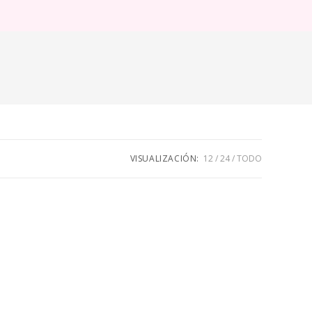
ternar
úsqueda
e
eb
VISUALIZACIÓN:
12
24
TODO