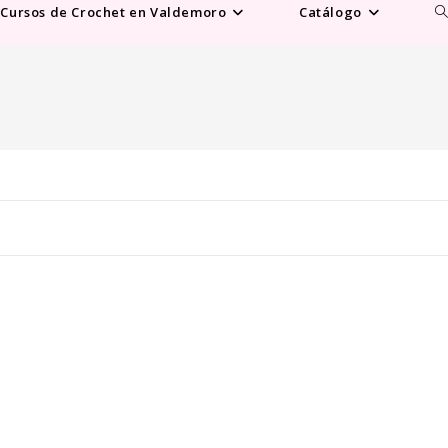
Al
Cursos de Crochet en Valdemoro
Catálogo
b
d
la
w